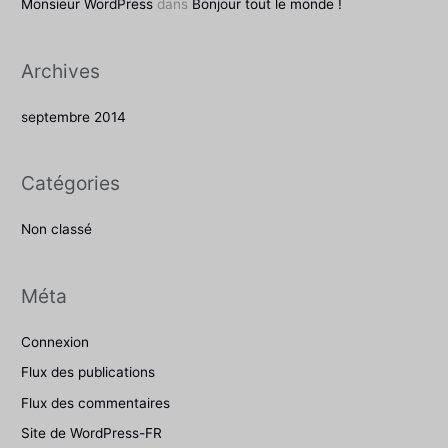
Monsieur WordPress
dans
Bonjour tout le monde !
r
Archives
:
septembre 2014
Catégories
Non classé
Méta
Connexion
Flux des publications
Flux des commentaires
Site de WordPress-FR