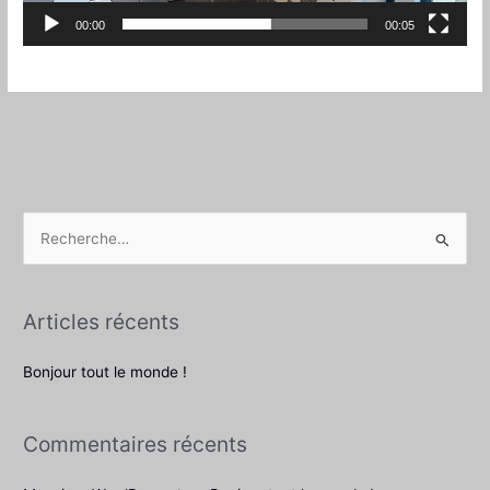
00:00
00:05
R
e
c
Articles récents
h
e
Bonjour tout le monde !
r
c
Commentaires récents
h
e