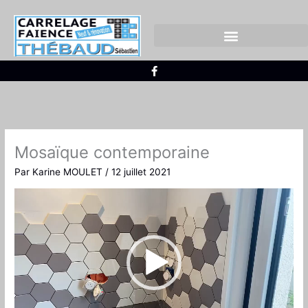
Aller
au
contenu
CARRELAGE EXTÉRIEUR
FAÏENCE ET CARRELAGE
F
a
c
e
b
o
o
k
-
Mosaïque contemporaine
f
Par
Karine MOULET
/
12 juillet 2021
Lecteur
vidéo