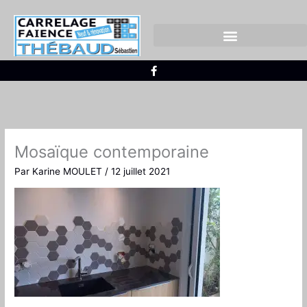
Aller
au
contenu
CARRELAGE EXTÉRIEUR
FAÏENCE ET CARRELAGE
F
a
c
e
b
o
o
k
-
Mosaïque contemporaine
f
Par
Karine MOULET
/
12 juillet 2021