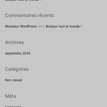
r
c
Commentaires récents
h
e
Monsieur WordPress
dans
Bonjour tout le monde !
r
Archives
:
septembre 2014
Catégories
Non classé
Méta
Connexion