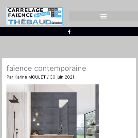
Aller
au
contenu
CARRELAGE EXTÉRIEUR
FAÏENCE ET CARRELAGE
F
a
c
e
b
o
o
k
-
faïence contemporaine
f
Par
Karine MOULET
/
30 juin 2021