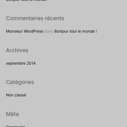
r
c
Commentaires récents
h
e
Monsieur WordPress
dans
Bonjour tout le monde !
r
Archives
:
septembre 2014
Catégories
Non classé
Méta
Connexion