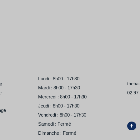
Lundi : 8h00 - 17h30
theba
ur
Mardi : 8h00 - 17h30
e
02 97 
Mercredi : 8h00 - 17h30
Jeudi : 8h00 - 17h30
age
Vendredi : 8h00 - 17h30
F
Samedi : Fermé
a
c
Dimanche : Fermé
e
b