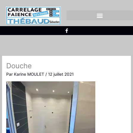
Aller
au
contenu
CARRELAGE EXTÉRIEUR
FAÏENCE ET CARRELAGE
F
a
c
e
b
o
o
k
-
Douche
f
Par
Karine MOULET
/
12 juillet 2021