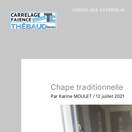
Aller
au
CARRELAGE EXTÉRIEUR
contenu
Chape traditionnelle
Par
Karine MOULET
/
12 juillet 2021
Lecteur
vidéo