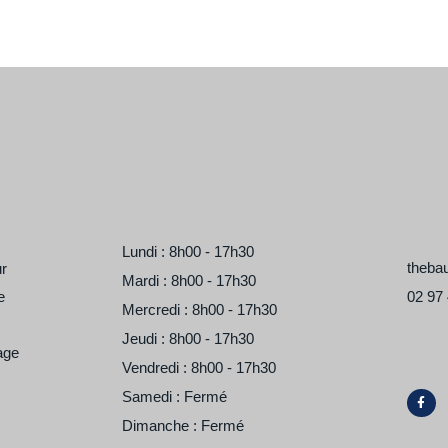
Lundi : 8h00 - 17h30
theba
ur
Mardi : 8h00 - 17h30
e
02 97 
Mercredi : 8h00 - 17h30
Jeudi : 8h00 - 17h30
age
Vendredi : 8h00 - 17h30
F
Samedi : Fermé
a
c
Dimanche : Fermé
e
b