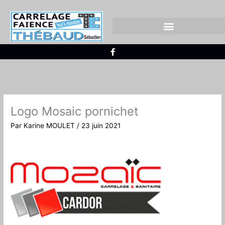
Aller
au
contenu
CARRELAGE EXTÉRIEUR
FAÏENCE ET CARRELAGE
F
a
c
e
b
o
o
k
-
Logo Mosaic pornichet
f
Par
Karine MOULET
/
23 juin 2021